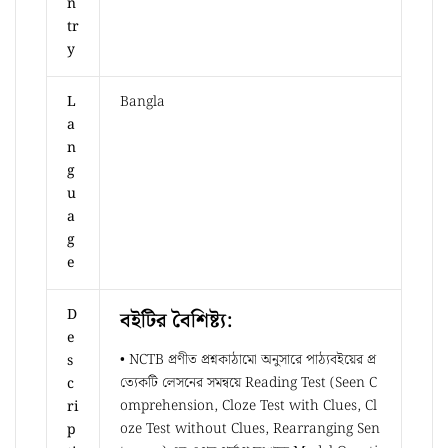
n
tr
y
L
Bangla
a
n
g
u
a
g
e
D
বইটির বৈশিষ্ট্য:
e
• NCTB প্রণীত প্রশ্নকাঠামো অনুসারে পাঠ্যবইয়ের প্র
s
ত্যেকটি লেসনের সমন্বয়ে Reading Test (Seen C
c
omprehension, Cloze Test with Clues, Cl
ri
oze Test without Clues, Rearranging Sen
p