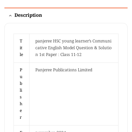
Description
T
panjeree HSC young learner’s Communi
it
cative English Model Question & Solutio
le
n 1st Paper : Class 11-12
P
Panjeree Publications Limited
u
b
li
s
h
e
r