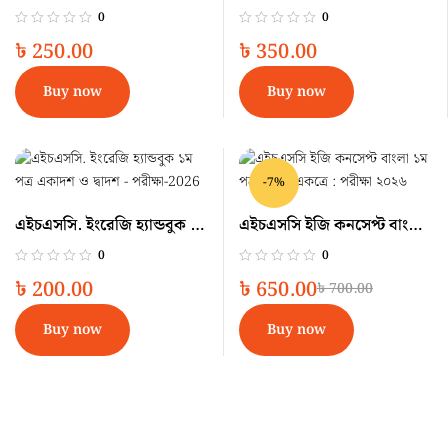
পত্র একাদশ ও দ্বাদশ –
একাদশ ও দ্বাদশ শ্রেণি
0
0
পরীক্ষা-২০২৫
৳
250.00
৳
350.00
Buy now
Buy now
-7%
এইচএসসি. ইংরেজি হ্যান্ডবুক ১ম
এইচএসসি ইজি কনসেপ্ট বাংলা
পত্র একাদশ ও দ্বাদশ –
১ম পত্র ৪ খন্ড একত্রে : পরীক্ষা
0
0
পরীক্ষা-2026
২০২৬
৳
200.00
৳
650.00
৳
700.00
Buy now
Buy now